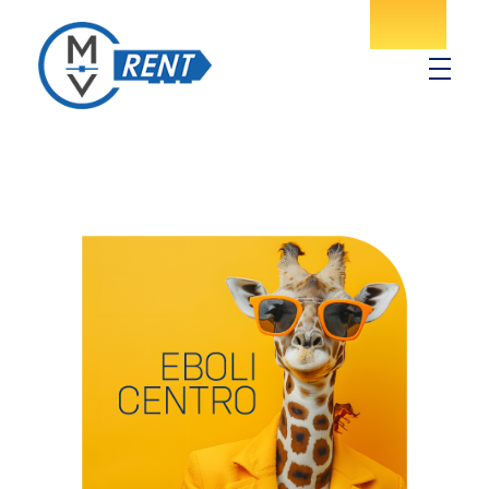
MV Rent
Noleggio spazi pubblicitari in provincia di Salerno