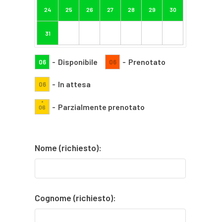
24
25
26
27
28
29
30
31
-
Disponibile
-
Prenotato
06
06
-
In attesa
06
·
-
Parzialmente prenotato
06
Nome (richiesto):
Cognome (richiesto):