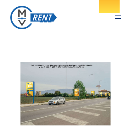
MV Rent
Noleggio spazi pubblicitari in provincia di Salerno