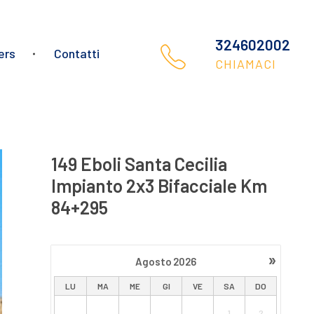
3246020023
ers
Contatti
CHIAMACI
149 Eboli Santa Cecilia
Impianto 2x3 Bifacciale Km
84+295
»
Agosto
2026
LU
MA
ME
GI
VE
SA
DO
1
2