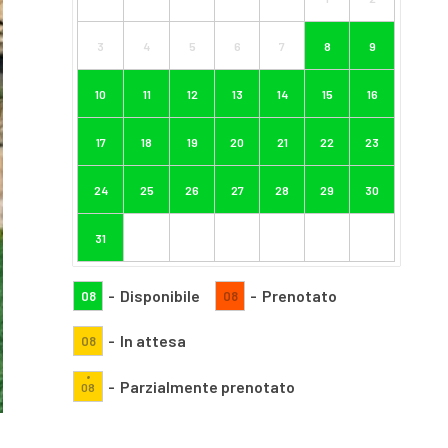
3
4
5
6
7
8
9
10
11
12
13
14
15
16
17
18
19
20
21
22
23
24
25
26
27
28
29
30
31
-
Disponibile
-
Prenotato
08
08
-
In attesa
08
·
-
Parzialmente prenotato
08