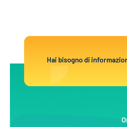
Hai bisogno di informazio
O
MV Rent
Noleggio spazi pubblicitari in provincia di Salerno