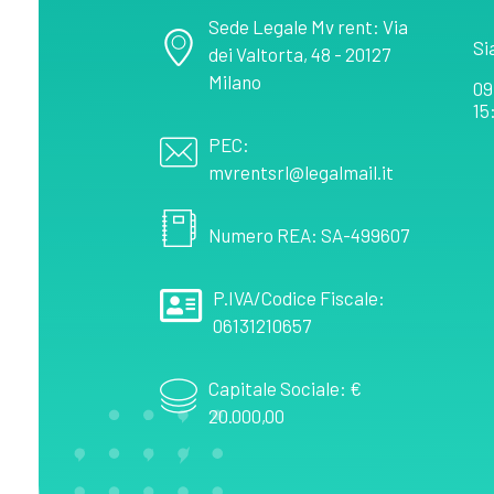
Sede Legale Mv rent: Via
Si
dei Valtorta, 48 - 20127
Milano
09
15
PEC:
mvrentsrl@legalmail.it
Numero REA: SA-499607
P.IVA/Codice Fiscale:
06131210657
Capitale Sociale: €
20.000,00