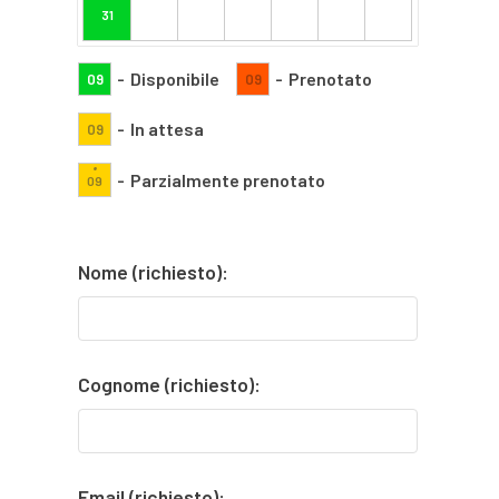
31
-
Disponibile
-
Prenotato
09
09
-
In attesa
09
·
-
Parzialmente prenotato
09
Nome (richiesto):
Cognome (richiesto):
Email (richiesto):