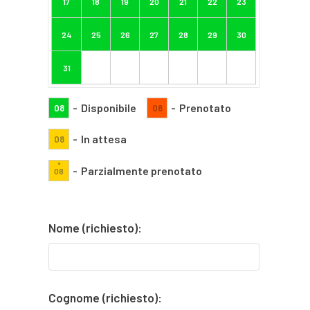
17
18
19
20
21
22
23
24
25
26
27
28
29
30
31
-
Disponibile
-
Prenotato
08
08
-
In attesa
08
·
-
Parzialmente prenotato
08
Nome (richiesto):
Cognome (richiesto):