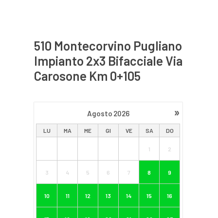
510 Montecorvino Pugliano
Impianto 2x3 Bifacciale Via
Carosone Km 0+105
»
Agosto
2026
LU
MA
ME
GI
VE
SA
DO
1
2
3
4
5
6
7
8
9
10
11
12
13
14
15
16